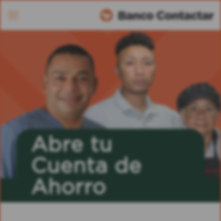
Abre tu
Cuenta de
Ahorro